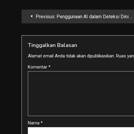
Navigasi
Previous:
Penggunaan AI dalam Deteksi Dini Penyakit di Bidang Kesehatan
pos
Tinggalkan Balasan
Alamat email Anda tidak akan dipublikasikan.
Ruas yan
Komentar
*
Nama
*